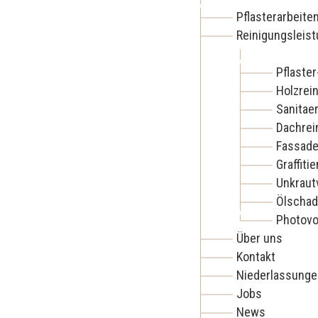
Pflasterarbeite
Reinigungsleis
Pflaste
Holzrei
Sanitae
Dachrei
Fassade
Graffiti
Unkraut
Ölschad
Photovo
Über uns
Kontakt
Niederlassunge
Jobs
News