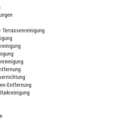
n
tungen
r- Terrassenreinigung
nigung
rreinigung
nigung
nreinigung
entfernung
vernichtung
en-Entfernung
ltaikreinigung
n